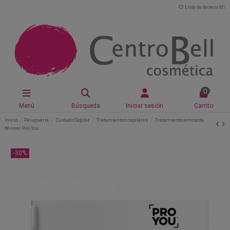
Lista de deseos (
0
)
0
Menú
Búsqueda
Iniciar sesión
Carrito
Inicio
Peluquería
Cuidado Capilar
Tratamientos capilares
Tratamiento anticaída
Winner Pro You
-30%