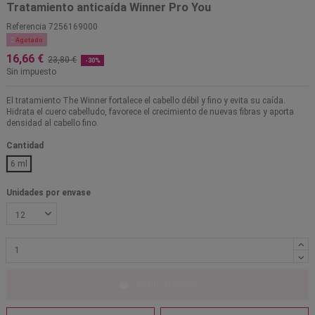
Tratamiento anticaída Winner Pro You
Referencia
7256169000

Agotado
16,66 €
23,80 €
-30%
Sin impuesto
El tratamiento The Winner fortalece el cabello débil y fino y evita su caída.
Hidrata el cuero cabelludo, favorece el crecimiento de nuevas fibras y aporta
densidad al cabello fino.
Cantidad
6 ml
Unidades por envase
Añadir al carrito