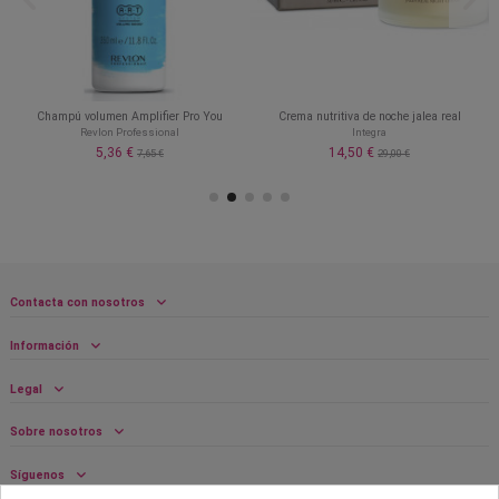
Champú volumen Amplifier Pro You
Crema nutritiva de noche jalea real
Revlon Professional
Integra
5,36 €
14,50 €
7,65 €
29,00 €
Contacta con nosotros
Información
Legal
Sobre nosotros
Síguenos