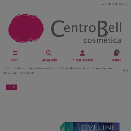
Lista de deseos (
0
)
0
Menú
Búsqueda
Iniciar sesión
Carrito
Inicio
Estética
Cuidado dermatológico
Cremas de tratamiento
Crema Hyaluron
Clinic B5 40+ reafirmante
-30%