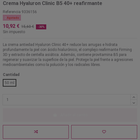
Crema Hyaluron Clinic B5 40+ reafirmante
Referencia
9336156

Agotado
10,92 €
15,60 €
-30%
Sin impuesto
La crema antiedad Hyaluron Clinic 40+ reduce las arrugas e hidrata
profundamente la piel con ácido hialurónico, el complejo reafirmante Firming
3D y extracto de centella asiática. Además, contiene provitamina B5 para
regenerar y suavizar la superficie de la piel. Protege la piel frente a agresiones
medioambientales como la polución y los radicales libres.
Cantidad
50 ml
Añadir al carrito