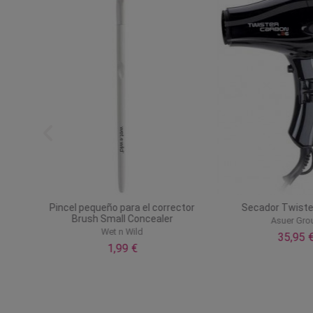
laje 3D
Pincel pequeño para el corrector
Secador Twiste
Brush Small Concealer
Asuer Gro
Wet n Wild
35,95 
1,99 €