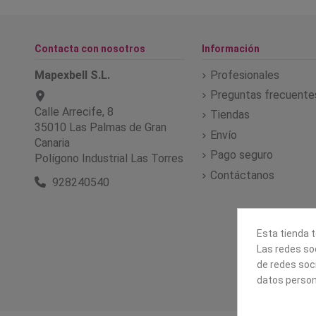
Contacta con nosotros
Información
Mapexbell S.L.
Profesionales
Preguntas frecuente
Calle Arrecife, 8
Tiendas
35010 Las Palmas de Gran
Envío
Canaria
Pago seguro
Polígono Industrial Las Torres
Contáctanos
928240540
Esta tienda t
Las redes soc
de redes soc
datos person