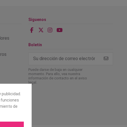
Síguenos
alores
Boletín
tros
Puede darse de baja en cualquier
momento. Para ello, vea nuestra
información de contacto en el aviso
legal.
 publicidad.
e funciones
amiento de