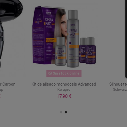
Sin stock online
r Carbon
Kit de alisado monodosis Advanced
Silhouette
up
Kerapro
Schwarzk
€
17,90 €