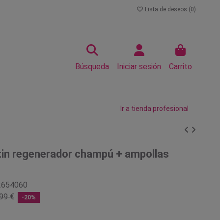
Lista de deseos (
0
)
Búsqueda
Iniciar sesión
Carrito
Ir a tienda profesional
tin regenerador champú + ampollas
2654060
99 €
-20%