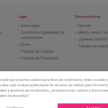
Legal
Sobre nosotros
Aviso legal
Historia
s
Condiciones generales de
Misión, visión y v
contratación
¿Quienes somos?
Envío
Trabaja con noso
Política de Cookies
Política de Privacidad
e pide que aceptes cookies para fines de rendimiento, redes sociales y
iales y las cookies publicitarias de terceros se utilizan para ofrecert
iales y anuncios personalizados. ¿Aceptas estas cookies y el proces
ales involucrados?