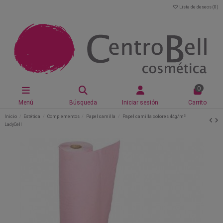
Lista de deseos (
0
)
0
Menú
Búsqueda
Iniciar sesión
Carrito
Inicio
Estética
Complementos
Papel camilla
Papel camilla colores 44g/m²
LadyCell