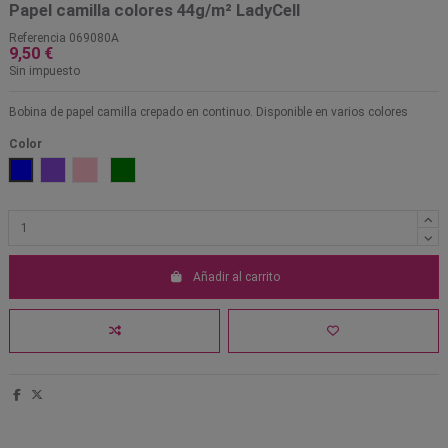
Papel camilla colores 44g/m² LadyCell
Referencia
069080A
9,50 €
Sin impuesto
Bobina de papel camilla crepado en continuo. Disponible en varios colores
Color
Salmón
Azul
Lila
Rosa
Verde
Añadir al carrito