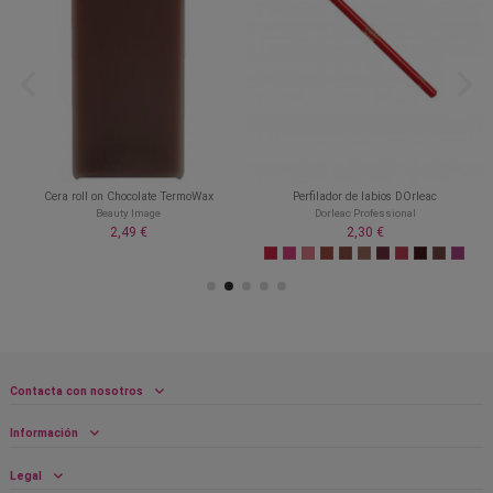
e
Cera roll on Chocolate TermoWax
Perfilador de labios DOrleac
Beauty Image
Dorleac Professional
2,49 €
2,30 €
Contacta con nosotros
Información
Legal