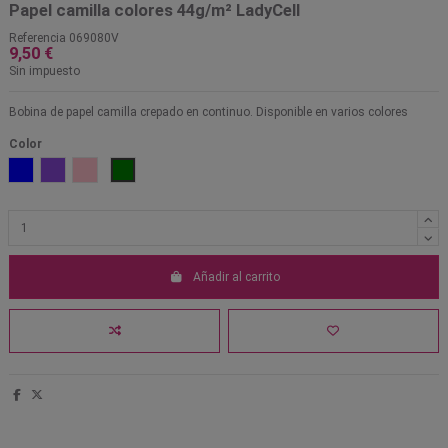
Papel camilla colores 44g/m² LadyCell
Referencia
069080V
9,50 €
Sin impuesto
Bobina de papel camilla crepado en continuo. Disponible en varios colores
Color
Salmón
Azul
Lila
Rosa
Verde
Añadir al carrito