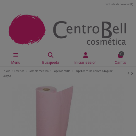
Lista de deseos (
0
)
0
Menú
Búsqueda
Iniciar sesión
Carrito
Inicio
Estética
Complementos
Papel camilla
Papel camilla colores 44g/m²
LadyCell