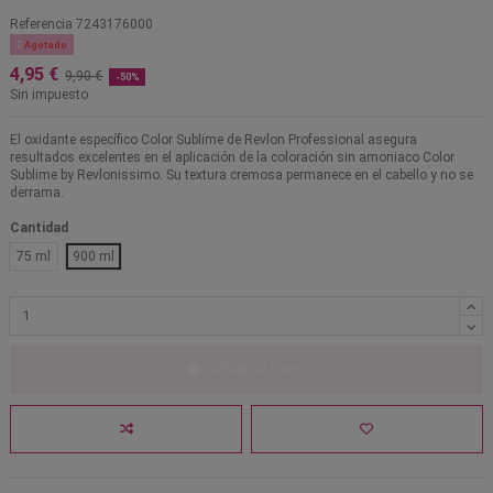
Referencia
7243176000

Agotado
4,95 €
9,90 €
-50%
Sin impuesto
El oxidante específico Color Sublime de Revlon Professional asegura
resultados excelentes en el aplicación de la coloración sin amoniaco Color
Sublime by Revlonissimo. Su textura cremosa permanece en el cabello y no se
derrama.
Cantidad
75 ml
900 ml
Añadir al carrito