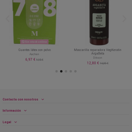
Sin stock online
Guantes látex con polvo
Mascarilla reparadora VegKeratin
ArgaBeta
Aachen
Dikson
6,97 €
9,95 €
12,80 €
16,00 €
Contacta con nosotros
Información
Legal