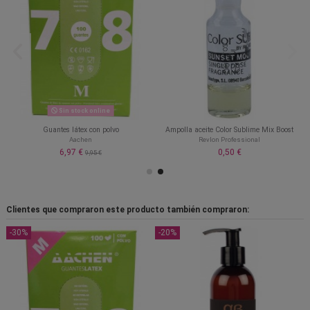
Sin stock online
Guantes látex con polvo
Ampolla aceite Color Sublime Mix Boost
Aachen
Revlon Professional
6,97 €
0,50 €
9,95 €
Clientes que compraron este producto también compraron:
-30%
-20%