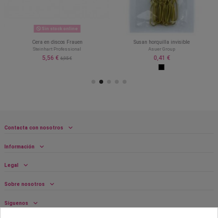
Sin stock online
Cera en discos Frauen
Susan horquilla invisible
Steinhart Professional
Asuer Group
5,56 €
0,41 €
6,95 €
Contacta con nosotros
Información
Legal
Sobre nosotros
Síguenos