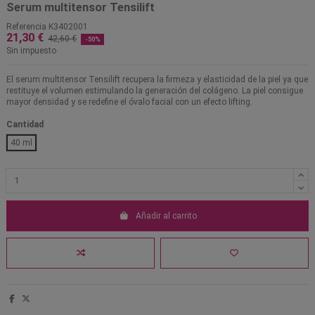
Serum multitensor Tensilift
Referencia
K3402001
21,30 €
42,60 €
-50%
Sin impuesto
El serum multitensor Tensilift recupera la firmeza y elasticidad de la piel ya que
restituye el volumen estimulando la generación del colágeno. La piel consigue
mayor densidad y se redefine el óvalo facial con un efecto lifting.
Cantidad
40 ml
Añadir al carrito