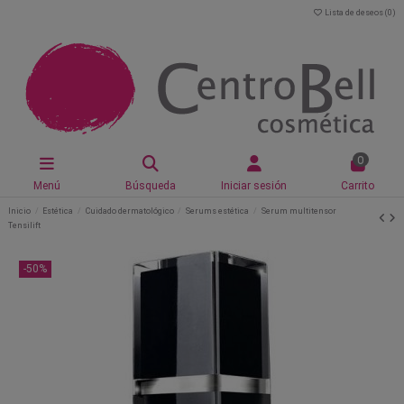
Lista de deseos (
0
)
0
Menú
Búsqueda
Iniciar sesión
Carrito
Inicio
Estética
Cuidado dermatológico
Serums estética
Serum multitensor
Tensilift
-50%