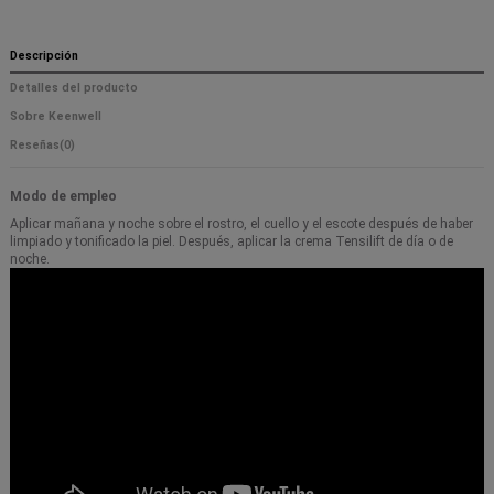
Descripción
Detalles del producto
Sobre Keenwell
Reseñas
(0)
Modo de empleo
Aplicar mañana y noche sobre el rostro, el cuello y el escote después de haber
limpiado y tonificado la piel. Después, aplicar la crema Tensilift de día o de
noche.