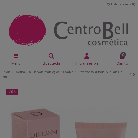
Lista de deseos (
0
)
0
Menú
Búsqueda
Iniciar sesión
Carrito
Inicio
Estética
Cuidado dermatológico
Solares
Protector solar facial Sun Care SPF
50+
-20%