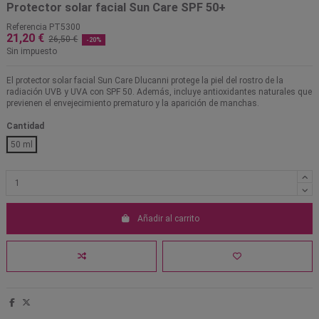
Protector solar facial Sun Care SPF 50+
Referencia
PT5300
21,20 €
26,50 €
-20%
Sin impuesto
El protector solar facial Sun Care Dlucanni protege la piel del rostro de la
radiación UVB y UVA con SPF 50. Además, incluye antioxidantes naturales que
previenen el envejecimiento prematuro y la aparición de manchas.
Cantidad
50 ml
Añadir al carrito