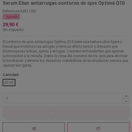
Serum Elixir antiarrugas contorno de ojos Optima Q10
Referencia
K4511001

Agotado
29,90 €
Sin impuesto
El contorno de ojos antiarrugas Optima Q10 tiene una textura ultra ligera y
fresca que minimiza las arrugas y tiene un efecto tensor y drenante que
disminuye las bolsas, ojeras y arrugas. Contiene antioxidantes que aportan
luminosidad a la mirada. Drena la zona del contorno de los ojos para eliminar
la hinchazón y elimina los desechos metabólicos de la circulación venosa que
causan las ojeras.
Cantidad
20 ml
Añadir al carrito