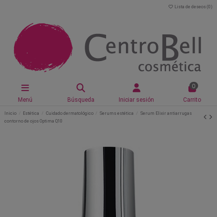
Lista de deseos (
0
)
0
Menú
Búsqueda
Iniciar sesión
Carrito
Inicio
Estética
Cuidado dermatológico
Serums estética
Serum Elixir antiarrugas
contorno de ojos Optima Q10