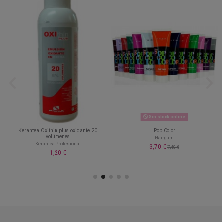
Sin stock online
Kerantea Oxithin plus oxidante 20
Pop Color
volúmenes
Hairgum
Kerantea Profesional
3,70 €
7,40 €
1,20 €