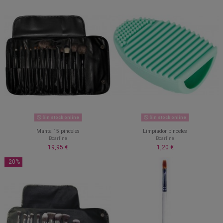
Sin stock online
Sin stock online
Manta 15 pinceles
Limpiador pinceles
Boarline
Boarline
19,95 €
1,20 €
-20%