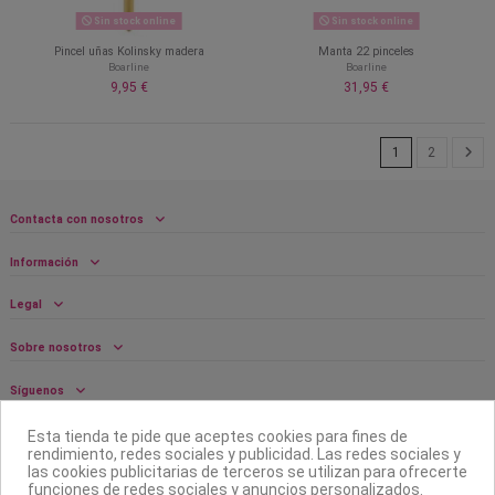
Sin stock online
Sin stock online
Pincel uñas Kolinsky madera
Manta 22 pinceles
Boarline
Boarline
9,95 €
31,95 €
1
2
Contacta con nosotros
Información
Legal
Sobre nosotros
Síguenos
Boletín
Esta tienda te pide que aceptes cookies para fines de
rendimiento, redes sociales y publicidad. Las redes sociales y
las cookies publicitarias de terceros se utilizan para ofrecerte
funciones de redes sociales y anuncios personalizados.