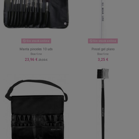
Sin stock online
Sin stock online
Manta pinceles 10 uds
Pincel gel plano
Boarline
Boarline
23,96 €
3,25 €
29,95 €