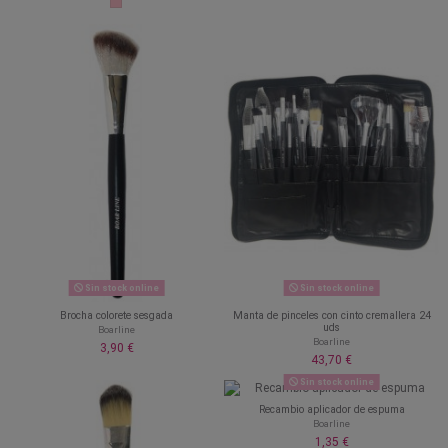
Sin stock online
Sin stock online
Brocha colorete sesgada
Manta de pinceles con cinto cremallera 24
uds
Boarline
Boarline
3,90 €
43,70 €
Sin stock online
Recambio aplicador de espuma
Boarline
1,35 €