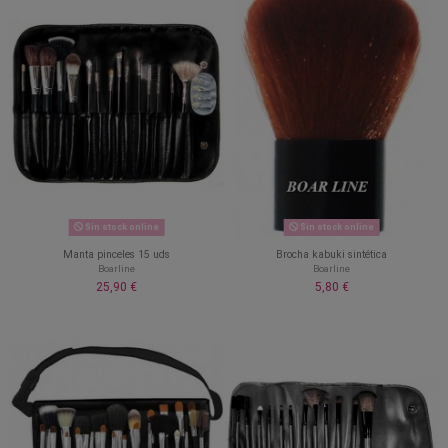
Sin stock online
Sin stock online
Manta pinceles 15 uds
Brocha kabuki sintética
Boarline
Boarline
25,90 €
5,80 €