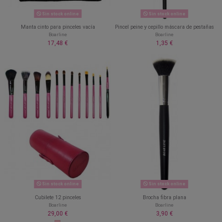
Sin stock online
Sin stock online
Manta cinto para pinceles vacía
Pincel peine y cepillo máscara de pestañas
Boarline
Boarline
17,48 €
1,35 €
Sin stock online
Sin stock online
Cubilete 12 pinceles
Brocha fibra plana
Boarline
Boarline
29,00 €
3,90 €