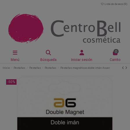
Lista de deseos (
0
)
0
Menú
Búsqueda
Iniciar sesión
Carrito
Inicio
Pestañas
Pestañas
Pestañas
Pestañas magnéticas doble imán Asuer
-50%