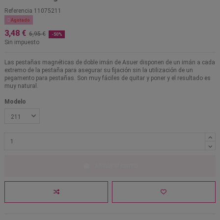
Referencia
11075211

Agotado
3,48 €
6,95 €
-50%
Sin impuesto
Las pestañas magnéticas de doble imán de Asuer disponen de un imán a cada
extremo de la pestaña para asegurar su fijación sin la utilización de un
pegamento para pestañas. Son muy fáciles de quitar y poner y el resultado es
muy natural.
Modelo
Añadir al carrito