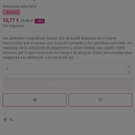
Referencia
AR67954

Agotado
10,77 €
17,95 €
-40%
Sin impuesto
Las pestañas magnéticas Accent 002 de Ardell disponen de 3 imanes
minúsculos que aseguran una sujeción completa a las pestañas naturales. No
necesitan de la utilización de pegamento y están hechas con cabello 100%
humano, por lo que minimizan los riesgos de alergias. Están precurvadas para
adaptarse a la perfección a la forma del ojo.
Añadir al carrito