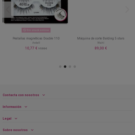
Sin stock online
s
Pestañas magnéticas Double 110
Máquina de corte Balding 5 stars
Ardell
Wahl
10,77 €
89,00 €
17,95 €
Contacta con nosotros
Información
Legal
Sobre nosotros