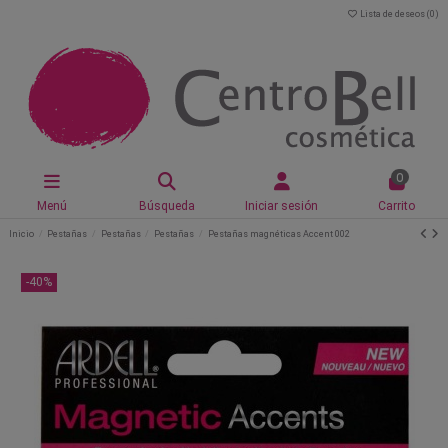
Lista de deseos (
0
)
0
Menú
Búsqueda
Iniciar sesión
Carrito
Inicio
Pestañas
Pestañas
Pestañas
Pestañas magnéticas Accent 002
-40%