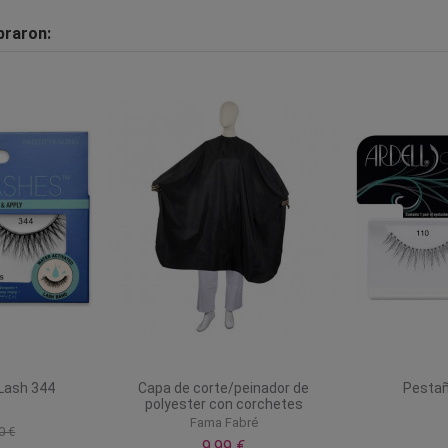
praron:
Lash 344
Capa de corte/peinador de
Pestañ
polyester con corchetes
Fama Fabré
0 €
9,99 €