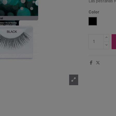
Las pestañas Na
Color
Negro