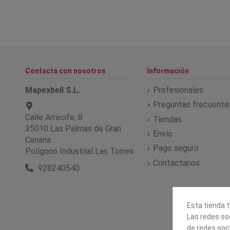
Contacta con nosotros
Información
Mapexbell S.L.
Profesionales
Preguntas frecuente
Calle Arrecife, 8
Tiendas
35010 Las Palmas de Gran
Envío
Canaria
Pago seguro
Polígono Industrial Las Torres
Contáctanos
928240540
Esta tienda t
Las redes soc
de redes soc