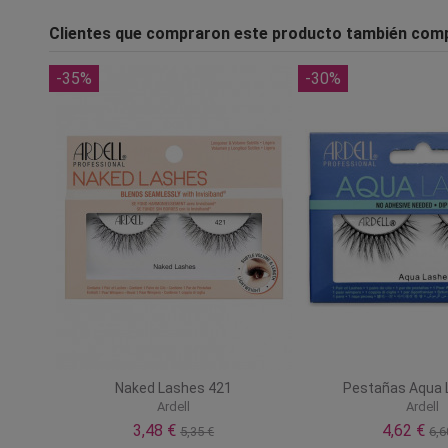
Clientes que compraron este producto también com
-35%
-30%
Naked Lashes 421
Pestañas Aqua 
Ardell
Ardell
3,48 €
4,62 €
5,35 €
6,6