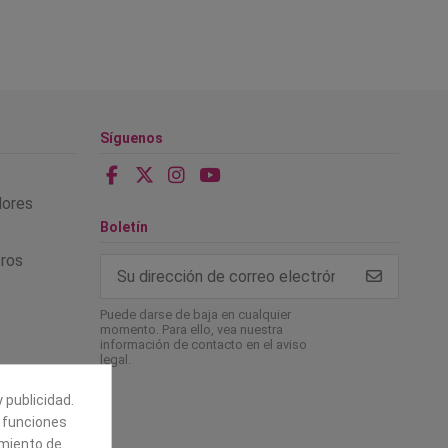
Síguenos
alores
Boletín
tros
Puede darse de baja en cualquier
momento. Para ello, vea nuestra
información de contacto en el aviso
legal.
 publicidad.
e funciones
amiento de