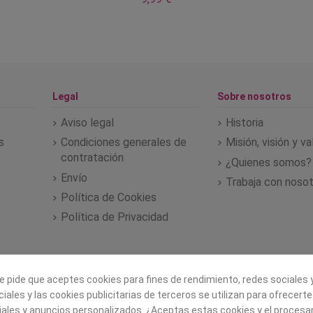
Legal
Sobre nosotros
Aviso legal
Historia
s
Condiciones generales de
Misión, visión y v
contratación
¿Quienes somos?
Envío
Trabaja con noso
Política de Cookies
Política de Privacidad
e pide que aceptes cookies para fines de rendimiento, redes sociales y
iales y las cookies publicitarias de terceros se utilizan para ofrecert
iales y anuncios personalizados. ¿Aceptas estas cookies y el proces