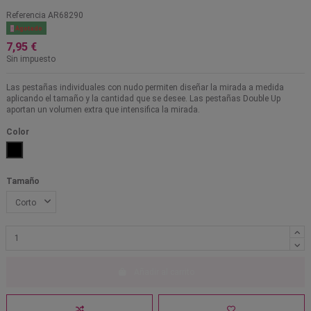
Referencia
AR68290

Agotado
7,95 €
Sin impuesto
Las pestañas individuales con nudo permiten diseñar la mirada a medida
aplicando el tamaño y la cantidad que se desee. Las pestañas Double Up
aportan un volumen extra que intensifica la mirada.
Color
Negro
Tamaño
Añadir al carrito