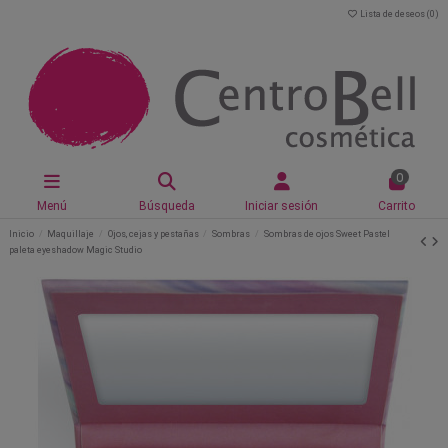
Lista de deseos (
0
)
0
Menú
Búsqueda
Iniciar sesión
Carrito
Inicio
Maquillaje
Ojos, cejas y pestañas
Sombras
Sombras de ojos Sweet Pastel
paleta eyeshadow Magic Studio