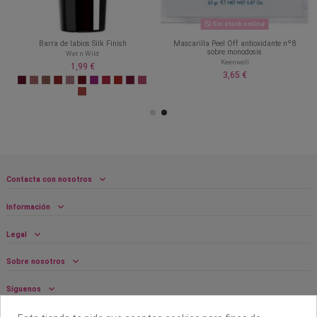
Sin stock online
Barra de labios Silk Finish
Mascarilla Peel Off antioxidante nº8
sobre monodosis
Wet n Wild
Keenwell
1,99 €
3,65 €
Contacta con nosotros
Información
Legal
Sobre nosotros
Síguenos
Boletín