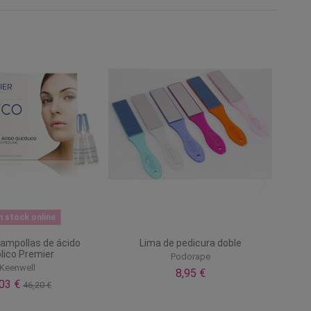
n stock online
 ampollas de ácido
Lima de pedicura doble
ólico Premier
Podorape
Keenwell
8,95 €
,03 €
46,20 €