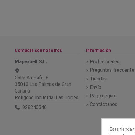
Contacta con nosotros
Información
Mapexbell S.L.
Profesionales
Preguntas frecuente
Calle Arrecife, 8
Tiendas
35010 Las Palmas de Gran
Envío
Canaria
Pago seguro
Polígono Industrial Las Torres
Contáctanos
928240540
Esta tienda t