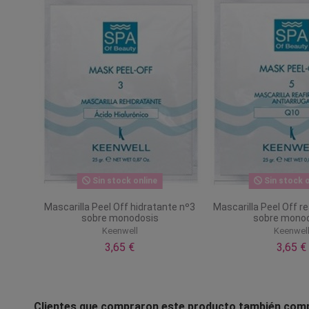
Sin stock online
Sin stock o
Mascarilla Peel Off hidratante nº3
Mascarilla Peel Off r
sobre monodosis
sobre mono
Keenwell
Keenwel
3,65 €
3,65 €
Clientes que compraron este producto también com