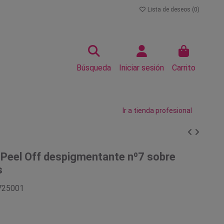
Lista de deseos (
0
)
Búsqueda
Iniciar sesión
Carrito
Ir a tienda profesional
 Peel Off despigmentante nº7 sobre
s
725001