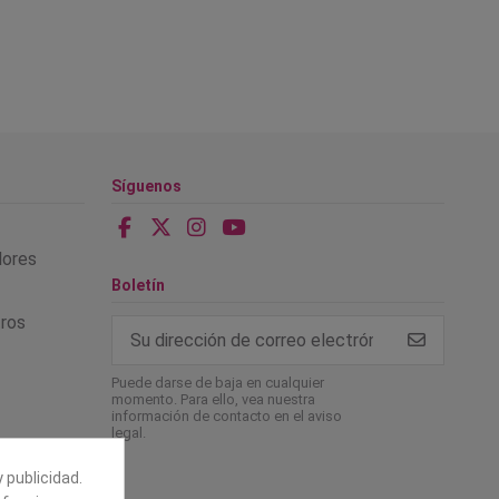
Síguenos
alores
Boletín
tros
Puede darse de baja en cualquier
momento. Para ello, vea nuestra
información de contacto en el aviso
legal.
 publicidad.