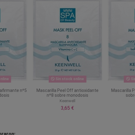
nline
Sin stock online
Si
eafirmante nº5
Mascarilla Peel Off antioxidante
Mascarilla P
dosis
nº8 sobre monodosis
sobr
l
Keenwell
3,65 €
praron: