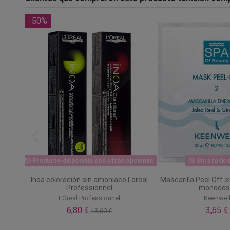
-50%
Producto disponible con otras opciones
Sin stock o
ante
Inoa coloración sin amoniaco Loreal
Mascarilla Peel Off 
án
Professionnel
monodos
LOreal Professionnel
Keenwel
6,80 €
3,65 €
13,60 €