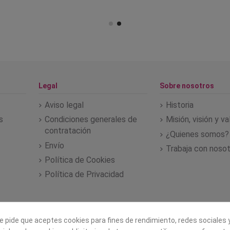
Legal
Sobre nosotros
Aviso legal
Historia
s
Condiciones generales de
Misión, visión y v
contratación
¿Quienes somos?
Envío
Trabaja con noso
Política de Cookies
Política de Privacidad
e pide que aceptes cookies para fines de rendimiento, redes sociales y