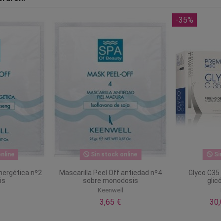
-35%
nline
Sin stock online
Si
energética nº2
Mascarilla Peel Off antiedad nº4
Glyco C35
is
sobre monodosis
glic
l
Keenwell
3,65 €
30