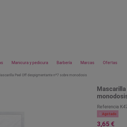
as
Manicura y pedicura
Barbería
Marcas
Ofertas
ascarilla Peel Off despigmentante nº7 sobre monodosis
Mascarilla
monodosi
Referencia
K4

Agotado
3,65 €