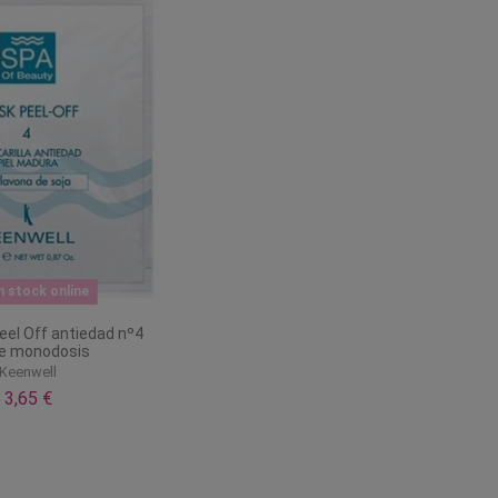
n stock online
eel Off antiedad nº4
e monodosis
Keenwell
3,65 €