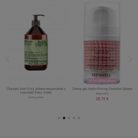
Sin stock online
Champú Anti-Frizz antiencrespamiento y
Crema gel Hydro-firming Evolution Sphere
suavidad Every Green
Keenwell
Every green
28,75 €