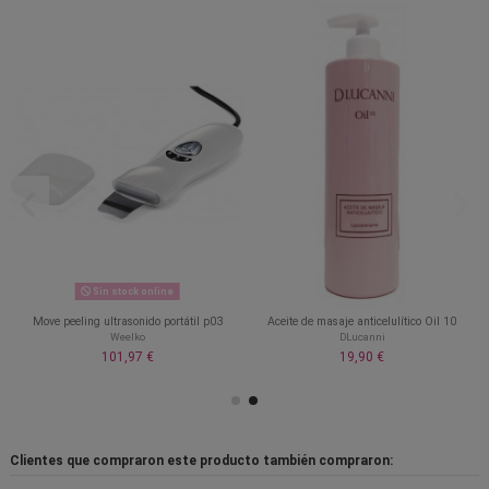
Sin stock online
Move peeling ultrasonido portátil p03
Aceite de masaje anticelulítico Oil 10
Weelko
DLucanni
101,97 €
19,90 €
Clientes que compraron este producto también compraron: