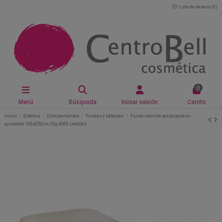
Lista de deseos (
0
)
0
Menú
Búsqueda
Iniciar sesión
Carrito
Inicio
Estética
Complementos
Fundas y sábanas
Funda camilla polipropileno
ajustable 100x220cm 20g 4200 LadyCell