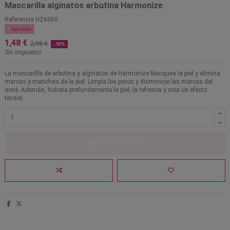
Mascarilla alginatos arbutina Harmonize
Referencia
HZ6060

Agotado
1,48 €
2,95 €
-50%
Sin impuesto
La mascarilla de arbutina y alginatos de Harmonize blanquea la piel y elimina
marcas y manchas de la piel. Limpia los poros y disminuye las marcas del
acné. Además, hidrata profundamente la piel, la refresca y crea un efecto
tensor.
Añadir al carrito