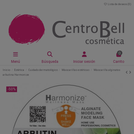
Lista de deseos (
0
)
0
Menú
Búsqueda
Iniciar sesión
Carrito
Inicio
Estética
Cuidado dermatológico
Mascarillas estéticas
Mascarilla alginatos
arbutina Harmonize
-50%