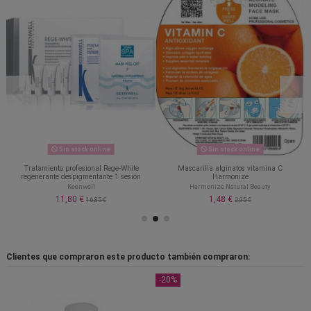
Sin stock online
Sin stock online
Tratamiento profesional Rege-White
Mascarilla alginatos vitamina C
regenerante despigmentante 1 sesión
Harmonize
Keenwell
Harmonize Natural Beauty
11,80 €
1,48 €
16,85 €
2,95 €
Clientes que compraron este producto también compraron:
-20%