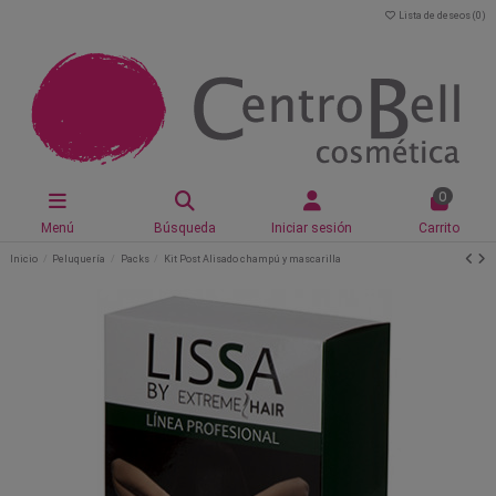
Lista de deseos (
0
)
0
Menú
Búsqueda
Iniciar sesión
Carrito
Inicio
Peluquería
Packs
Kit Post Alisado champú y mascarilla