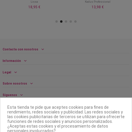
Lissa
Kadus Professional
18,95 €
13,98 €
Contacta con nosotros
Información
Legal
Sobre nosotros
Síguenos
Boletín
Esta tienda te pide que aceptes cookies para fines de
rendimiento, redes sociales y publicidad. Las redes sociales y
las cookies publicitarias de terceros se utilizan para ofrecerte
funciones de redes sociales y anuncios personalizados.
¿Aceptas estas cookies y el procesamiento de datos
personales involucrados?