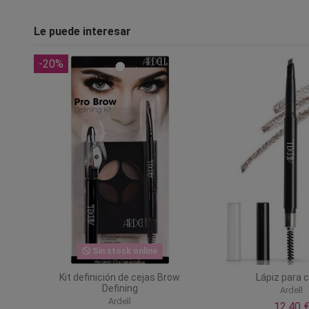
Le puede interesar
-20%
Sin stock online
Kit definición de cejas Brow
Lápiz para 
Defining
Ardell
Ardell
12,40 