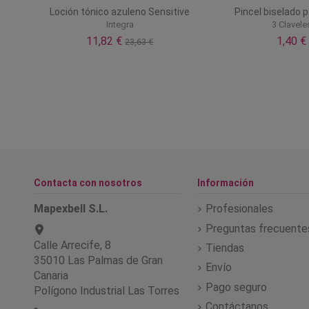
per
Loción tónico azuleno Sensitive
Pincel biselado 
Integra
3 Clavele
11,82 €
1,40 €
23,63 €
Contacta con nosotros
Información
Mapexbell S.L.
Profesionales
Preguntas frecuente
Calle Arrecife, 8
Tiendas
35010 Las Palmas de Gran
Envío
Canaria
Pago seguro
Polígono Industrial Las Torres
Contáctanos