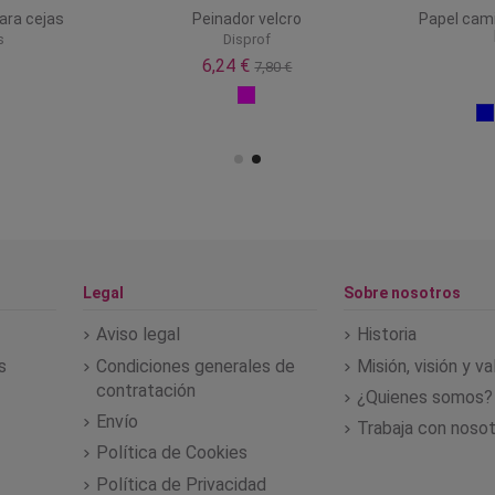
para cejas
Peinador velcro
Papel cami
s
Disprof
6,24 €
7,80 €
Legal
Sobre nosotros
Aviso legal
Historia
s
Condiciones generales de
Misión, visión y v
contratación
¿Quienes somos?
Envío
Trabaja con noso
Política de Cookies
Política de Privacidad