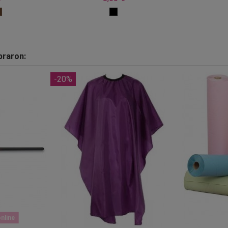
praron:
-20%
nline