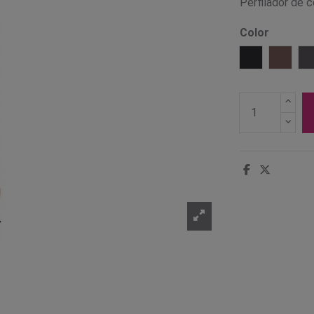
Perfilador de c
Color
301 Negro
302 Ma
3