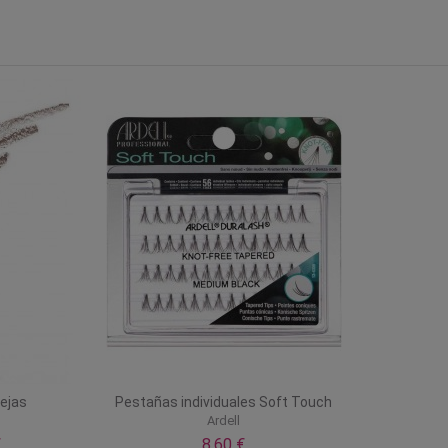
cejas
Pestañas individuales Soft Touch
Ardell
€
8,60 €