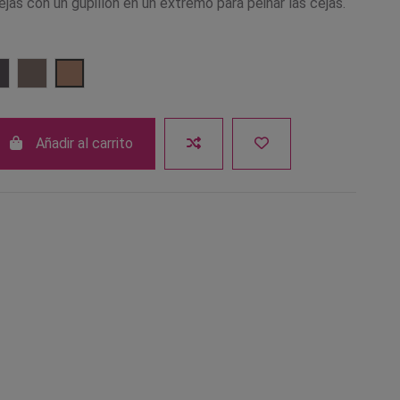
ejas con un gupillon en un extremo para peinar las cejas.
rrón
03 Gris
304 Castaño
305 Rubio
Añadir al carrito