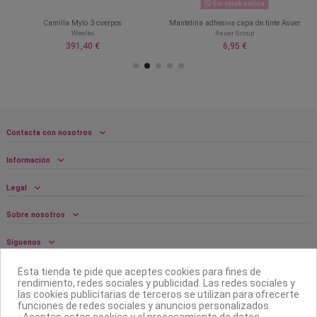
Sin stock online
Camilla Mylo 3 cuerpos
Mantelina adhesiva capa de tinte Asuer
Weelko
Asuer Group
391,40 €
6,95 €
Contacta con nosotros
Información
Legal
Sobre nosotros
Síguenos
Boletín
Esta tienda te pide que aceptes cookies para fines de
rendimiento, redes sociales y publicidad. Las redes sociales y
las cookies publicitarias de terceros se utilizan para ofrecerte
funciones de redes sociales y anuncios personalizados.