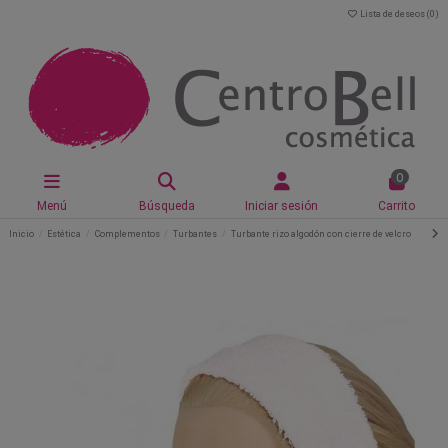
Lista de deseos (
0
)
0
Menú
Búsqueda
Iniciar sesión
Carrito
Inicio
Estética
Complementos
Turbantes
Turbante rizo algodón con cierre de velcro