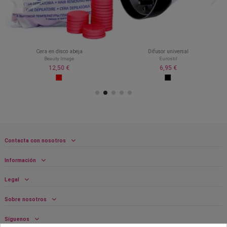
Cera en disco abeja
Difusor universal
Beauty Image
Eurostil
12,50 €
6,95 €
Contacta con nosotros
Información
Legal
Sobre nosotros
Síguenos