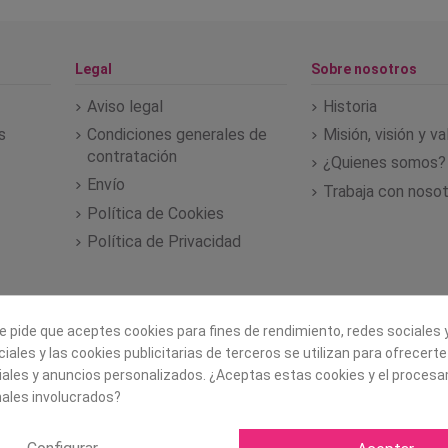
Legal
Sobre nosotros
Aviso legal
Historia
s
Condiciones generales de
Misión, visión y v
contratación
¿Quienes somos?
Envío
Trabaja con noso
Política de Cookies
Política de Privacidad
e pide que aceptes cookies para fines de rendimiento, redes sociales y
iales y las cookies publicitarias de terceros se utilizan para ofrecert
iales y anuncios personalizados. ¿Aceptas estas cookies y el proces
ales involucrados?