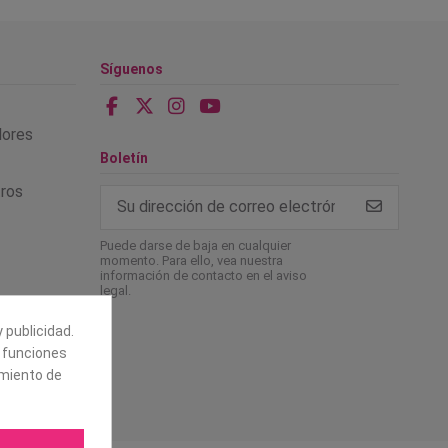
Síguenos
alores
Boletín
tros
Puede darse de baja en cualquier
momento. Para ello, vea nuestra
información de contacto en el aviso
legal.
 publicidad.
e funciones
amiento de