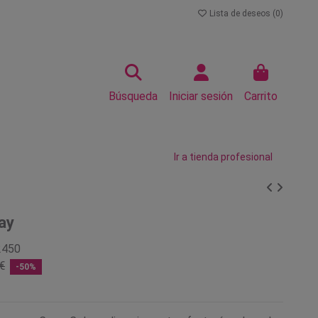
Lista de deseos (
0
)
Búsqueda
Iniciar sesión
Carrito
Ir a tienda profesional
ay
2450
€
-50%