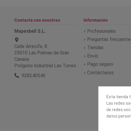
Contacta con nosotros
Información
Mapexbell S.L.
Profesionales
Preguntas frecuente
Calle Arrecife, 8
Tiendas
35010 Las Palmas de Gran
Envío
Canaria
Pago seguro
Polígono Industrial Las Torres
Contáctanos
928240540
Esta tienda t
Las redes soc
de redes soc
datos person