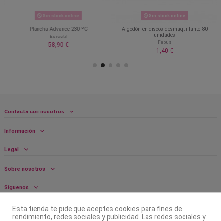
Sin stock online
Sin stock online
Plancha Advance 230 ºC
Algodón en discos desmaquillante 80
unidades
Eurostil
Febus
58,90 €
1,40 €
Contacta con nosotros
Información
Legal
Sobre nosotros
Síguenos
Boletín
Esta tienda te pide que aceptes cookies para fines de
rendimiento, redes sociales y publicidad. Las redes sociales y