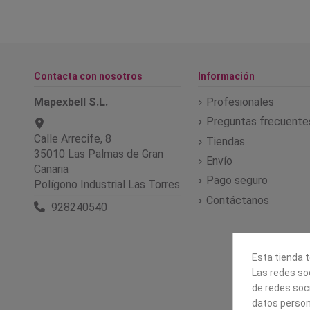
Contacta con nosotros
Información
Mapexbell S.L.
Profesionales
Preguntas frecuente
Calle Arrecife, 8
Tiendas
35010 Las Palmas de Gran
Envío
Canaria
Pago seguro
Polígono Industrial Las Torres
Contáctanos
928240540
Esta tienda t
Las redes soc
de redes soc
datos person