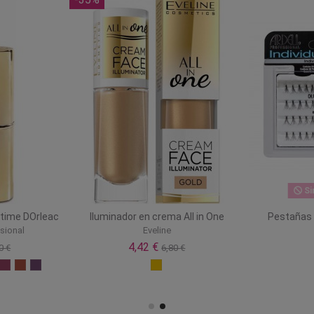
Si
stime DOrleac
Iluminador en crema All in One
Pestañas i
sional
Eveline
4,42 €
0 €
6,80 €