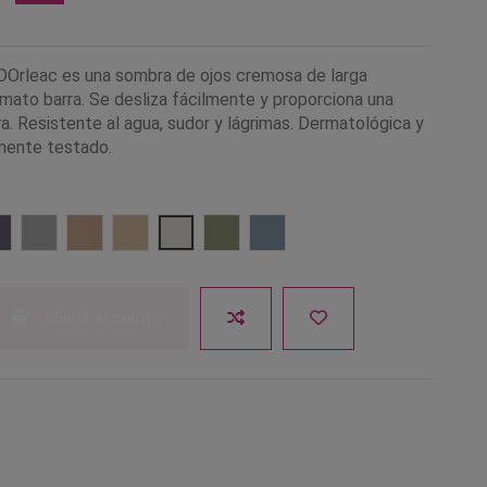
Orleac es una sombra de ojos cremosa de larga
rmato barra. Se desliza fácilmente y proporciona una
a. Resistente al agua, sudor y lágrimas. Dermatológica y
mente testado.
rón
3 Gris
04 Plata
05 Rosa
06 Dorado
07 Blanco
08 Verde
09 Azul
Añadir al carrito