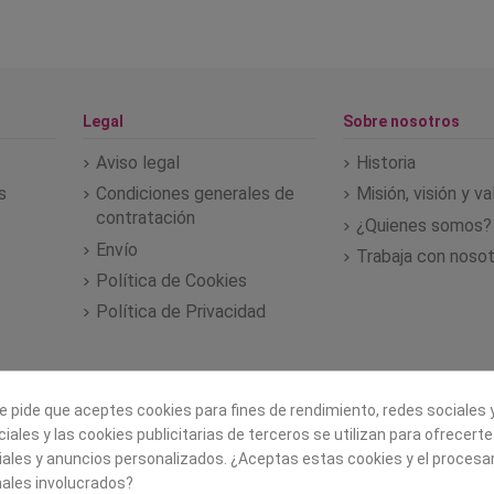
Legal
Sobre nosotros
Aviso legal
Historia
s
Condiciones generales de
Misión, visión y v
contratación
¿Quienes somos?
Envío
Trabaja con noso
Política de Cookies
Política de Privacidad
e pide que aceptes cookies para fines de rendimiento, redes sociales y
iales y las cookies publicitarias de terceros se utilizan para ofrecert
iales y anuncios personalizados. ¿Aceptas estas cookies y el proces
ales involucrados?