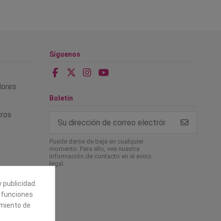
Síguenos
alores
Boletín
tros
Puede darse de baja en cualquier
momento. Para ello, vea nuestra
información de contacto en el aviso
legal.
 publicidad.
e funciones
amiento de