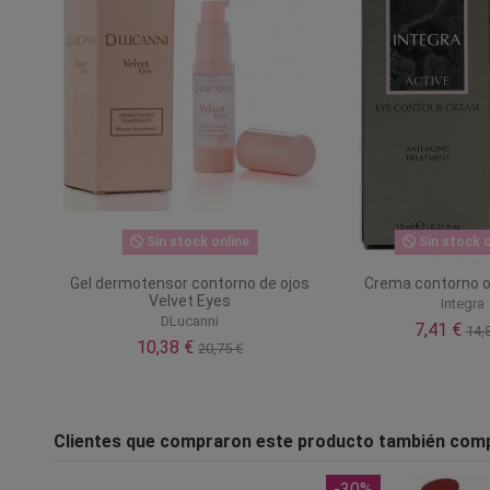
Sin stock online
Sin stock o
Gel dermotensor contorno de ojos
Crema contorno o
Velvet Eyes
Integra
DLucanni
7,41 €
14,
10,38 €
20,75 €
Clientes que compraron este producto también com
-30%