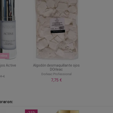
nline
jos Active
Algodón desmaquillante ojos
DOrleac
Dorleac Professional
81 €
7,75 €
praron:
-35%