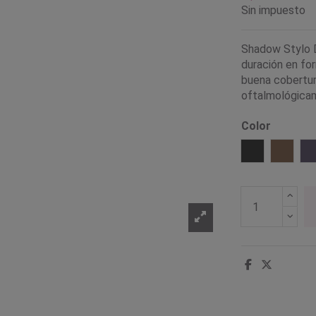
Sin impuesto
Shadow Stylo D
duración en fo
buena cobertur
oftalmológica
Color
01 Negro
02 Mar
0