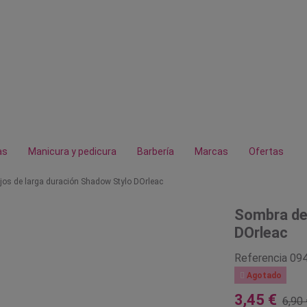
as
Manicura y pedicura
Barbería
Marcas
Ofertas
jos de larga duración Shadow Stylo DOrleac
Sombra de 
DOrleac
Referencia
09

Agotado
3,45 €
6,90 