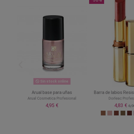
Sin stock online
Arual base para uñas
Barra de labios Resi
Arual Cosmetica Profesional
Dorleac Profes
4,95 €
4,83 €
6,9