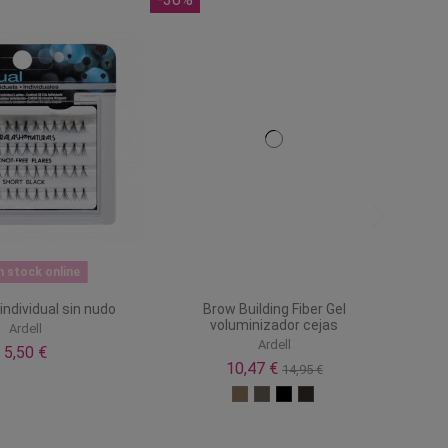
n stock online
ndividual sin nudo
Brow Building Fiber Gel
voluminizador cejas
Ardell
Ardell
5,50 €
10,47 €
14,95 €