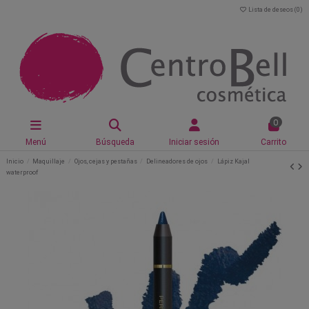
Lista de deseos (
0
)
0
Menú
Búsqueda
Iniciar sesión
Carrito
Inicio
Maquillaje
Ojos, cejas y pestañas
Delineadores de ojos
Lápiz Kajal
waterproof