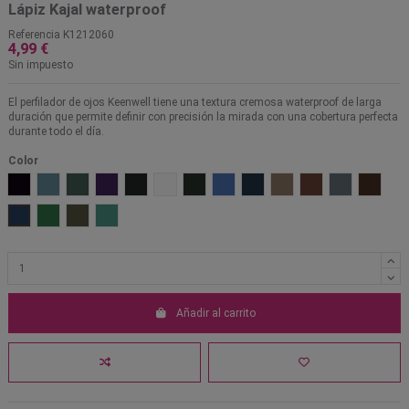
Lápiz Kajal waterproof
Referencia
K1212060
4,99 €
Sin impuesto
El perfilador de ojos Keenwell tiene una textura cremosa waterproof de larga
duración que permite definir con precisión la mirada con una cobertura perfecta
durante todo el día.
Color
01 Tourmaline Black
02 Sapphire
03 Emerald
04 Ultra Violet
51 Negro
52 Blanco
53 Verde
54 Azul claro
55 Azul
56 Marrón claro
57 Marrón oscuro
58 Gris oscur
59 Marr
60 Azul oscuro violeta
61 Verde claro
62 Verde oscuro
64 Turquesa
Añadir al carrito