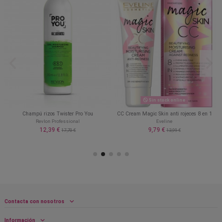
Sin stock online
Champú rizos Twister Pro You
CC Cream Magic Skin anti rojeces 8 en 1
Revlon Professional
Eveline
12,39 €
9,79 €
17,70 €
13,99 €
Contacta con nosotros
Información