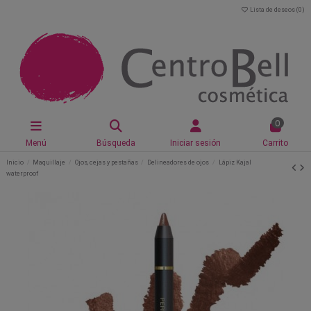
Lista de deseos (
0
)
0
Menú
Búsqueda
Iniciar sesión
Carrito
Inicio
Maquillaje
Ojos, cejas y pestañas
Delineadores de ojos
Lápiz Kajal
waterproof