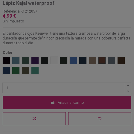
Lápiz Kajal waterproof
Referencia
K1212057
4,99 €
Sin impuesto
El perfilador de ojos Keenwell tiene una textura cremosa waterproof de larga
duración que permite definir con precisión la mirada con una cobertura perfecta
durante todo el día.
Color
01 Tourmaline Black
02 Sapphire
03 Emerald
04 Ultra Violet
51 Negro
52 Blanco
53 Verde
54 Azul claro
55 Azul
56 Marrón claro
57 Marrón oscuro
58 Gris oscur
59 Marr
60 Azul oscuro violeta
61 Verde claro
62 Verde oscuro
64 Turquesa
Añadir al carrito