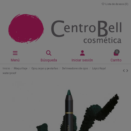
Lista de deseos (
0
)
0
Menú
Búsqueda
Iniciar sesión
Carrito
Inicio
Maquillaje
Ojos, cejas y pestañas
Delineadores de ojos
Lápiz Kajal
waterproof