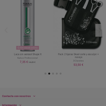
Sin stock online
Laca sin aerosol Shape It
Pack 2 tijeras Skool corte y esculpir +
navaja
Kadus Professional
3 Claveles
7,35 €
14,69 €
53,50 €
Contacta con nosotros
Información