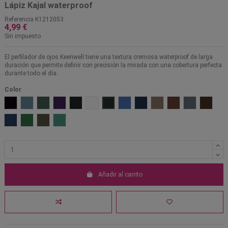
Lápiz Kajal waterproof
Referencia
K1212053
4,99 €
Sin impuesto
El perfilador de ojos Keenwell tiene una textura cremosa waterproof de larga
duración que permite definir con precisión la mirada con una cobertura perfecta
durante todo el día.
Color
01 Tourmaline Black
02 Sapphire
03 Emerald
04 Ultra Violet
51 Negro
52 Blanco
53 Verde
54 Azul claro
55 Azul
56 Marrón claro
57 Marrón oscuro
58 Gris oscur
59 Marr
60 Azul oscuro violeta
61 Verde claro
62 Verde oscuro
64 Turquesa
Añadir al carrito