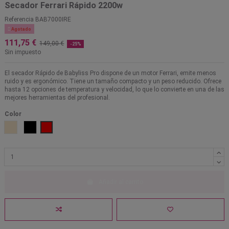
Secador Ferrari Rápido 2200w
Referencia
BAB7000IRE

Agotado
111,75 €
149,00 €
-25%
Sin impuesto
El secador Rápido de Babyliss Pro dispone de un motor Ferrari, emite menos
ruido y es ergonómico. Tiene un tamaño compacto y un peso reducido. Ofrece
hasta 12 opciones de temperatura y velocidad, lo que lo convierte en una de las
mejores herramientas del profesional.
Color
Light Bronze
Champagne
Negro
Rojo
Añadir al carrito