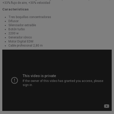
+33% flujo de aire, +30% velocidad
Características
Tres boquillas concentradoras
Difusor
Silenciador extraible
Botón turbo
2200 w
Generador iónico
Motor Digital EDM
Cable profesional 2,80 m