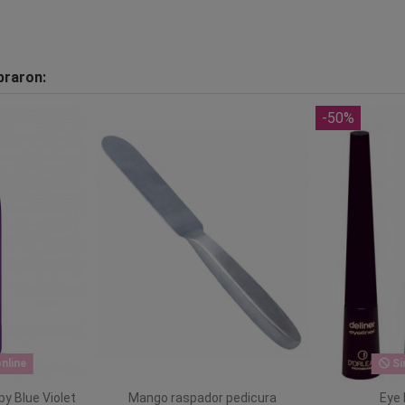
praron:
-50%
nline
Si
y Blue Violet
Mango raspador pedicura
Eye 