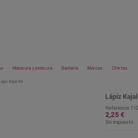
as
Manicura y pedicura
Barbería
Marcas
Ofertas
Lápiz Kajal AG
Lápiz Kaja
Referencia
11
2,25 €
Sin impuesto