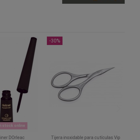
-30%
n stock online
liner DOrleac
Tijera inoxidable para cutículas Vip