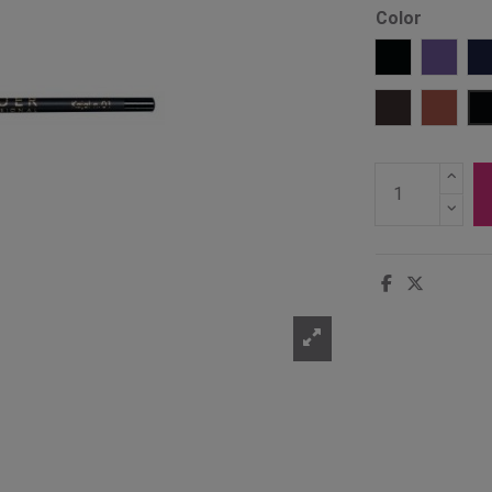
Color
100 Negro c
16 Vio
6 Marrón os
11 Mar