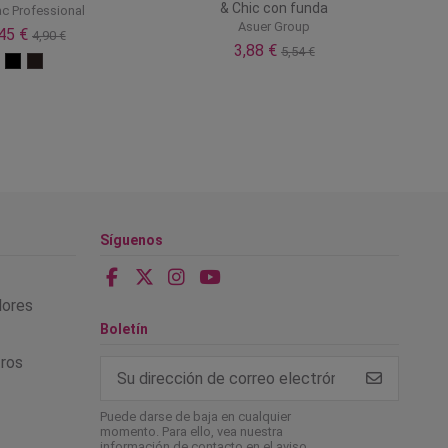
& Chic con funda
ac Professional
Asuer Group
,45 €
4,90 €
3,88 €
5,54 €
Síguenos
alores
Boletín
tros
Puede darse de baja en cualquier
momento. Para ello, vea nuestra
información de contacto en el aviso