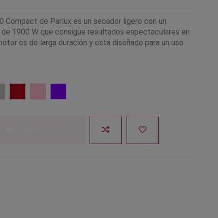
0 Compact de Parlux es un secador ligero con un
 de 1900 W que consigue resultados espectaculares en
motor es de larga duración y está diseñado para un uso
Plata
Rojo metal
Rosa
Violeta
Añadir al carrito