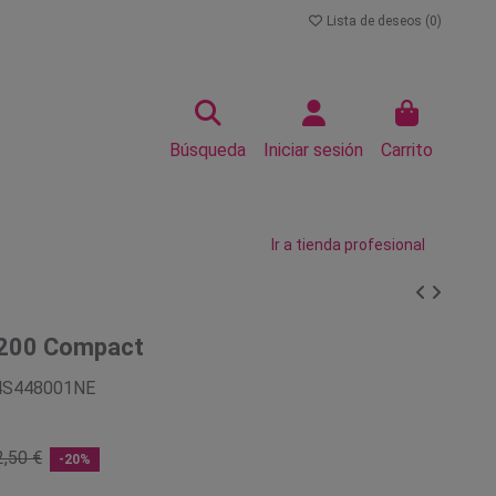
Lista de deseos (
0
)
Búsqueda
Iniciar sesión
Carrito
Ir a tienda profesional
3200 Compact
4S448001NE
,50 €
-20%