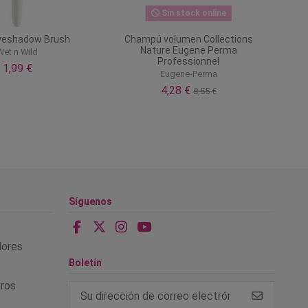
Sin stock online
yeshadow Brush
Champú volumen Collections
Nature Eugene Perma
Wet n Wild
Professionnel
1,99 €
Eugene-Perma
4,28 €
8,55 €
Síguenos
alores
Boletín
tros