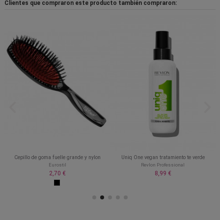
Clientes que compraron este producto también compraron:
0
Cepillo de goma fuelle grande y nylon
Uniq One vegan tratamiento te verde
Eurostil
Revlon Professional
2,70 €
8,99 €