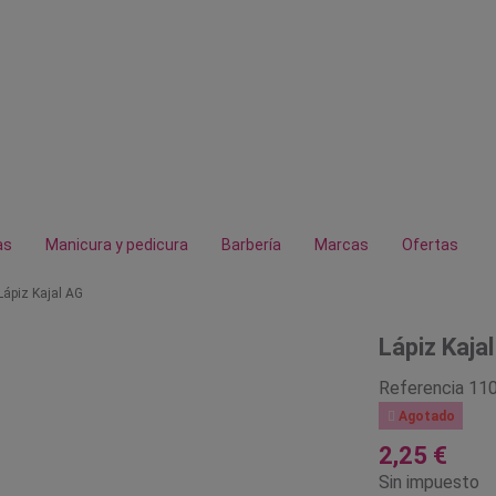
as
Manicura y pedicura
Barbería
Marcas
Ofertas
Lápiz Kajal AG
Lápiz Kaja
Referencia
11

Agotado
2,25 €
Sin impuesto