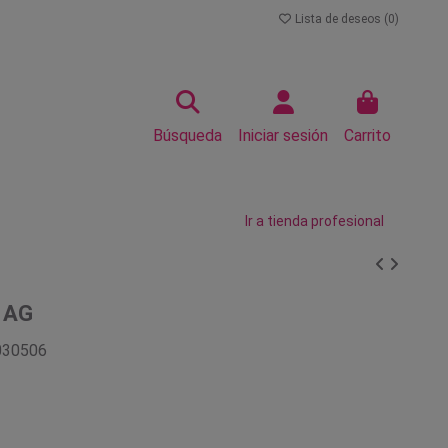
Lista de deseos (
0
)
Búsqueda
Iniciar sesión
Carrito
Ir a tienda profesional
l AG
030506