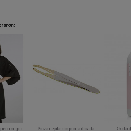
praron:
ueria negro
Pinza depilación punta dorada
Oxidante