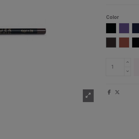
Color
100 Negro c
16 Vio
6 Marrón os
11 Mar