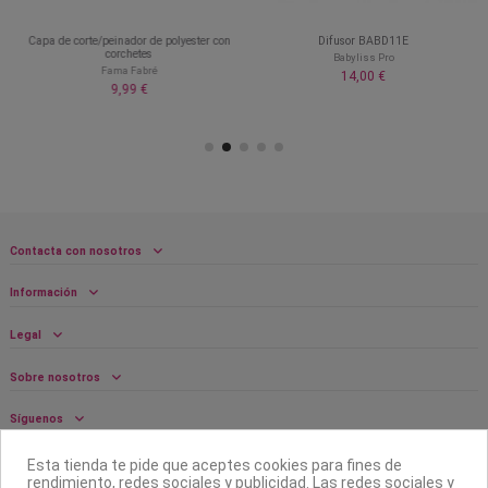
Capa de corte/peinador de polyester con
Difusor BABD11E
corchetes
Babyliss Pro
Fama Fabré
14,00 €
9,99 €
Contacta con nosotros
Información
Legal
Sobre nosotros
Síguenos
Boletín
Esta tienda te pide que aceptes cookies para fines de
rendimiento, redes sociales y publicidad. Las redes sociales y