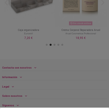
Sin stock online
Caja organizadora
Crema Corporal Reparadora Arual
Eurostil
Arual Cosmetica Profesional
7,20 €
18,95 €
Contacta con nosotros
Información
Legal
Sobre nosotros
Síguenos