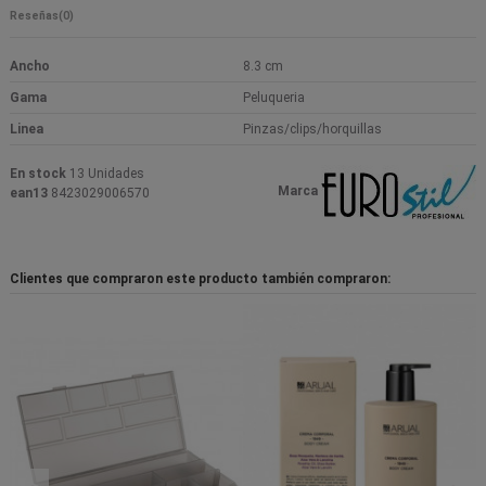
Reseñas
(0)
Ancho
8.3 cm
Gama
Peluqueria
Linea
Pinzas/clips/horquillas
En stock
13 Unidades
Marca
ean13
8423029006570
Clientes que compraron este producto también compraron: