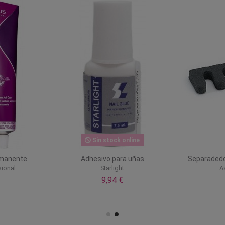
Sin stock online
rmanente
Adhesivo para uñas
Separadedo
ional
Starlight
A
9,94 €