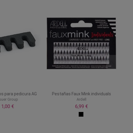
s para pedicura AG
Pestañas Faux Mink individuals
suer Group
Ardell
1,00 €
6,99 €