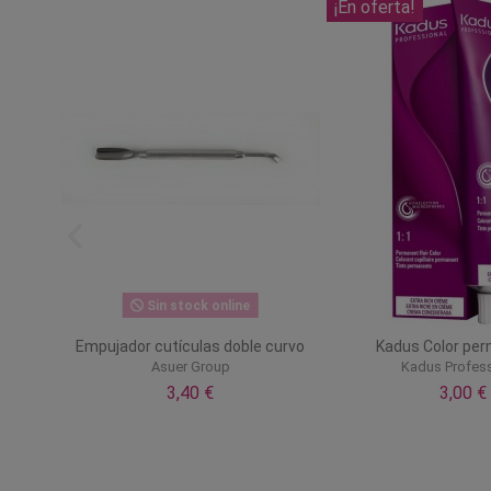
¡En oferta!
Sin stock online
sa
Empujador cutículas doble curvo
Kadus Color pe
Asuer Group
Kadus Profess
3,40 €
3,00 €