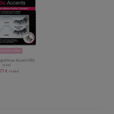
n stock online
gnéticas Accent 002
Ardell
,77 €
17,95 €