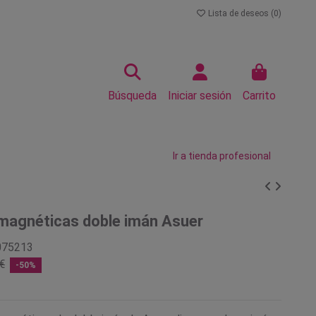
Lista de deseos (
0
)
Búsqueda
Iniciar sesión
Carrito
Ir a tienda profesional
magnéticas doble imán Asuer
075213
€
-50%