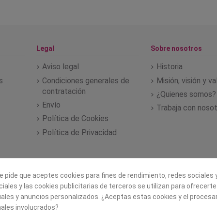
Legal
Sobre nosotros
Aviso legal
Historia
s
Condiciones generales de
Misión, visión y v
contratación
¿Quienes somos?
Envío
Trabaja con noso
Política de Cookies
Política de Privacidad
e pide que aceptes cookies para fines de rendimiento, redes sociales y
iales y las cookies publicitarias de terceros se utilizan para ofrecert
iales y anuncios personalizados. ¿Aceptas estas cookies y el proces
ales involucrados?