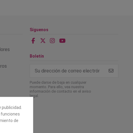
Síguenos
alores
Boletín
tros
Puede darse de baja en cualquier
momento. Para ello, vea nuestra
información de contacto en el aviso
legal.
 publicidad.
e funciones
amiento de