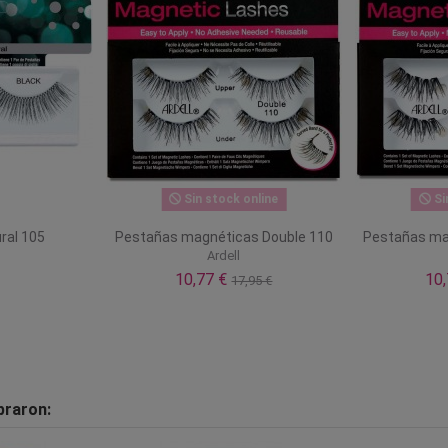
Sin stock online
Si
ral 105
Pestañas magnéticas Double 110
Pestañas ma
Ardell
10,77 €
10
17,95 €
praron: