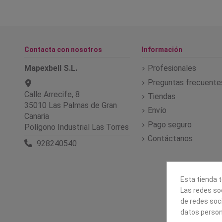
Contacta con nosotros
Información
Mapexbell S.L.
Profesionales
Preguntas frecuente
Calle Arrecife, 8
Tiendas
35010 Las Palmas de Gran
Envío
Canaria
Pago seguro
Polígono Industrial Las Torres
Contáctanos
928240540
Esta tienda t
Las redes soc
de redes soc
datos person