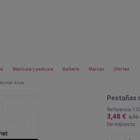
as
Manicura y pedicura
Barbería
Marcas
Ofertas
le imán Asuer
Pestañas 
Referencia
11
3,48 €
6,95 
Sin impuesto