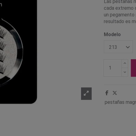
Las pestañas m
cada extremo de
un pegamento p
resultado es mu
Modelo
pestañas mag