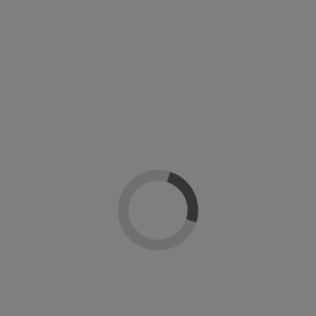
Sin stock online
Sin stock online
Top coat perlado Vinylux CND
Top coat mate Vinylux CND
CND Creative Nail Design
CND Creative Nail Design
10,95 €
10,95 €
-15%
Sin stock online
Esmalte De Uñas Vinylux CND
Vinylux pack Rouge Red CND