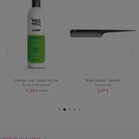
Champú rizos Twister Pro You
Peine carbono 1 púa AG
Revlon Professional
Asuer Group
12,39 €
2,57 €
17,70 €