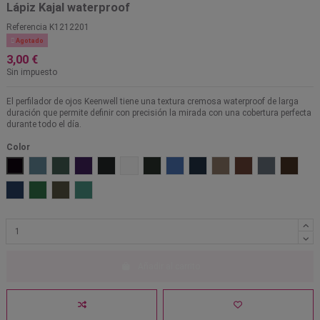
Lápiz Kajal waterproof
Referencia
K1212201

Agotado
3,00 €
Sin impuesto
El perfilador de ojos Keenwell tiene una textura cremosa waterproof de larga
duración que permite definir con precisión la mirada con una cobertura perfecta
durante todo el día.
Color
01 Tourmaline Black
02 Sapphire
03 Emerald
04 Ultra Violet
51 Negro
52 Blanco
53 Verde
54 Azul claro
55 Azul
56 Marrón claro
57 Marrón oscuro
58 Gris oscur
59 Marr
60 Azul oscuro violeta
61 Verde claro
62 Verde oscuro
64 Turquesa
Añadir al carrito