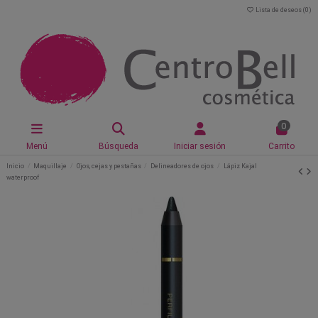
Lista de deseos (
0
)
0
Menú
Búsqueda
Iniciar sesión
Carrito
Inicio
Maquillaje
Ojos, cejas y pestañas
Delineadores de ojos
Lápiz Kajal
waterproof