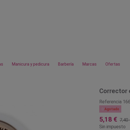
as
Manicura y pedicura
Barbería
Marcas
Ofertas
Corrector
Referencia
16

Agotado
5,18 €
7,40 
Sin impuesto