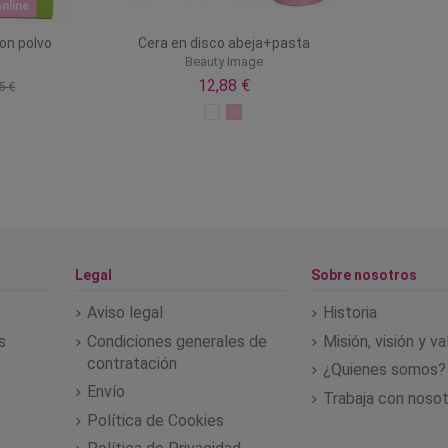
nline
on polvo
Cera en disco abeja+pasta
Beauty Image
12,88 €
5 €
Legal
Sobre nosotros
Aviso legal
Historia
s
Condiciones generales de
Misión, visión y v
contratación
¿Quienes somos?
Envío
Trabaja con noso
Política de Cookies