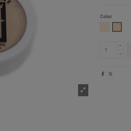
Color
200 Beige
201 M