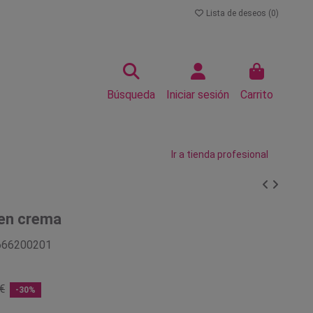
Lista de deseos (
0
)
Búsqueda
Iniciar sesión
Carrito
Ir a tienda profesional
 en crema
666200201
€
-30%