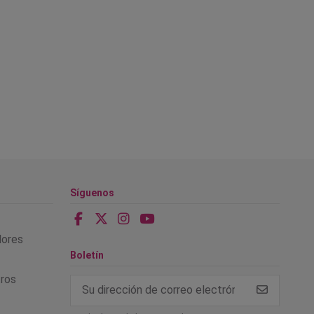
Síguenos
alores
Boletín
tros