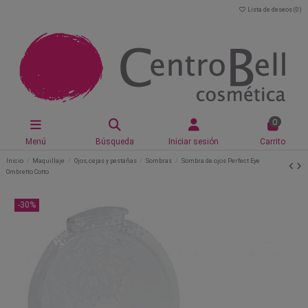
Lista de deseos (
0
)
0
Menú
Búsqueda
Iniciar sesión
Carrito
Inicio
Maquillaje
Ojos, cejas y pestañas
Sombras
Sombra de ojos Perfect Eye
Ombretto Cotto
-30%