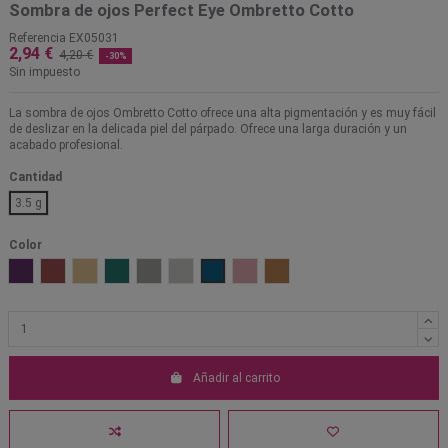
Sombra de ojos Perfect Eye Ombretto Cotto
Referencia
EX05031
2,94 €
4,20 €
-30%
Sin impuesto
La sombra de ojos Ombretto Cotto ofrece una alta pigmentación y es muy fácil
de deslizar en la delicada piel del párpado. Ofrece una larga duración y un
acabado profesional.
Cantidad
3.5 g
Color
Amatista
Berry Tard
Dolce
Emerald
Graphite
Ice
Ocean Blue
Pink Rose
Sunrise
Añadir al carrito