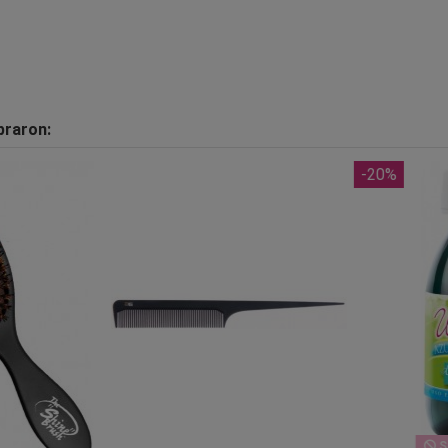
praron:
-20%
Si