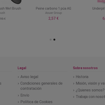
ush Wet Brush
Peine carbono 1 púa AG
Underpil 
ush
Asuer Group
2,57 €
6
95 €
Legal
Sobre nosotros
Aviso legal
Historia
s
Condiciones generales de
Misión, visión y v
contratación
¿Quienes somos?
Envío
Trabaja con noso
Política de Cookies