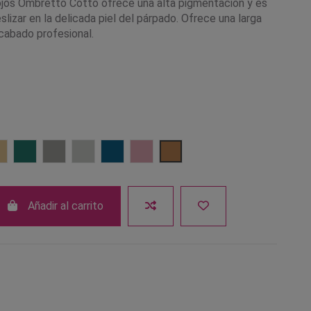
jos Ombretto Cotto ofrece una alta pigmentación y es
slizar en la delicada piel del párpado. Ofrece una larga
acabado profesional.
Tard
Dolce
Emerald
Graphite
Ice
Ocean Blue
Pink Rose
Sunrise
Añadir al carrito