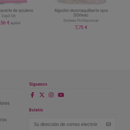
aceite de azuleno
Algodón desmaquillante ojos
DOrleac
Depil OK
Dorleac Professional
,56 €
8,20 €
7,75 €
Síguenos
alores
Boletín
tros