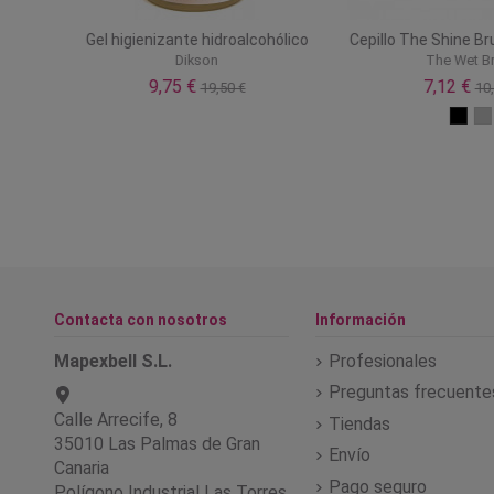
ard
Gel higienizante hidroalcohólico
Cepillo The Shine Br
Dikson
The Wet Br
9,75 €
7,12 €
19,50 €
10,
Contacta con nosotros
Información
Mapexbell S.L.
Profesionales
Preguntas frecuente
Calle Arrecife, 8
Tiendas
35010 Las Palmas de Gran
Envío
Canaria
Pago seguro
Polígono Industrial Las Torres