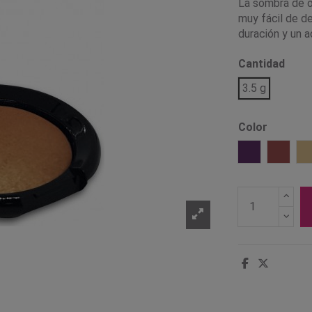
La sombra de o
muy fácil de de
duración y un 
Cantidad
3.5 g
Color
Amatista
Berry 