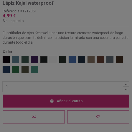
Lápiz Kajal waterproof
Referencia
K1212051
4,99 €
Sin impuesto
El perfilador de ojos Keenwell tiene una textura cremosa waterproof de larga
duración que permite definir con precisión la mirada con una cobertura perfecta
durante todo el día.
Color
01 Tourmaline Black
02 Sapphire
03 Emerald
04 Ultra Violet
51 Negro
52 Blanco
53 Verde
54 Azul claro
55 Azul
56 Marrón claro
57 Marrón oscuro
58 Gris oscur
59 Marr
60 Azul oscuro violeta
61 Verde claro
62 Verde oscuro
64 Turquesa
Añadir al carrito