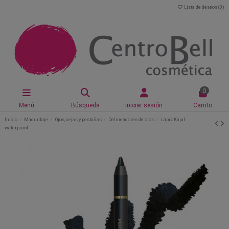
Lista de deseos (
0
)
0
Menú
Búsqueda
Iniciar sesión
Carrito
Inicio
Maquillaje
Ojos, cejas y pestañas
Delineadores de ojos
Lápiz Kajal
waterproof