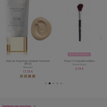
Sin stock online
Base de maquillaje antiedad Clonature
Pincel nº2 colorete sintético
SPF20
Asuer Group
Keenwell
2,10 €
17,75 €
Contacta con nosotros