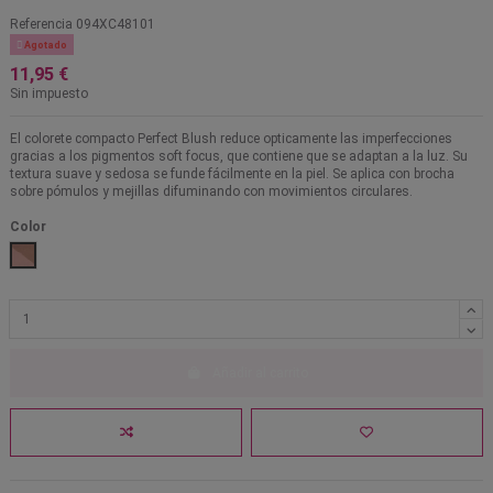
Referencia
094XC48101

Agotado
11,95 €
Sin impuesto
El colorete compacto Perfect Blush reduce opticamente las imperfecciones
gracias a los pigmentos soft focus, que contiene que se adaptan a la luz. Su
textura suave y sedosa se funde fácilmente en la piel. Se aplica con brocha
sobre pómulos y mejillas difuminando con movimientos circulares.
Color
1
Añadir al carrito