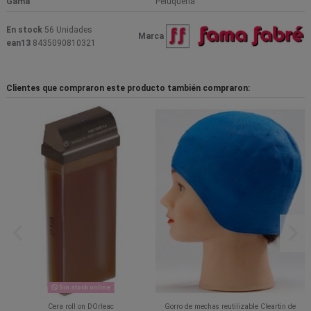
Gama
Peluqueria
En stock
56 Unidades
Marca
ean13
8435090810321
Clientes que compraron este producto también compraron:
Sin stock online
Cera roll on DOrleac
Gorro de mechas reutilizable Cleartin de