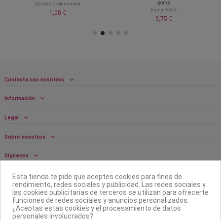
goma
Dorleac Professional
Fama Fabré
1,00 €
9,75 €
Contacta con nosotros
Información
Legal
Sobre nosotros
Síguenos
Boletín
Esta tienda te pide que aceptes cookies para fines de
rendimiento, redes sociales y publicidad. Las redes sociales y
las cookies publicitarias de terceros se utilizan para ofrecerte
funciones de redes sociales y anuncios personalizados.
¿Aceptas estas cookies y el procesamiento de datos
personales involucrados?