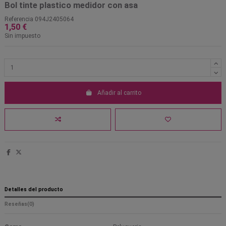
Bol tinte plastico medidor con asa
Referencia
094J2405064
1,50 €
Sin impuesto
Añadir al carrito
Detalles del producto
Reseñas
(0)