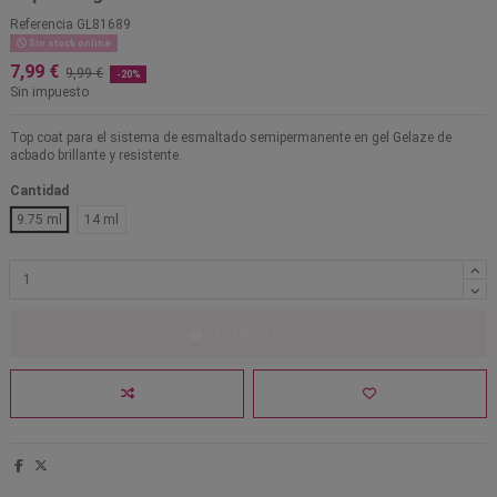
Referencia
GL81689
Sin stock online
7,99 €
9,99 €
-20%
Sin impuesto
Top coat para el sistema de esmaltado semipermanente en gel Gelaze de
acbado brillante y resistente.
Cantidad
9.75 ml
14 ml
Añadir al carrito