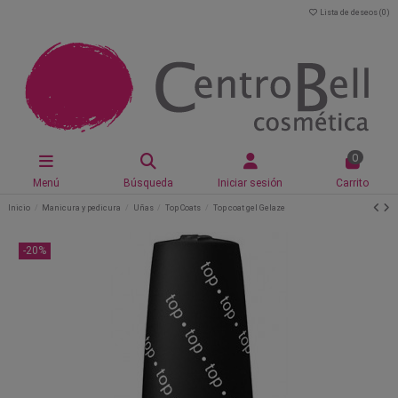
Lista de deseos (
0
)
0
Menú
Búsqueda
Iniciar sesión
Carrito
Inicio
Manicura y pedicura
Uñas
Top Coats
Top coat gel Gelaze
-20%