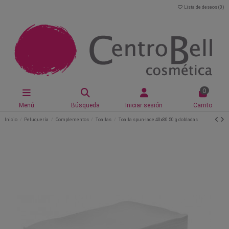
Lista de deseos (
0
)
0
Menú
Búsqueda
Iniciar sesión
Carrito
Inicio
Peluquería
Complementos
Toallas
Toalla spun-lace 40x80 50 g dobladas