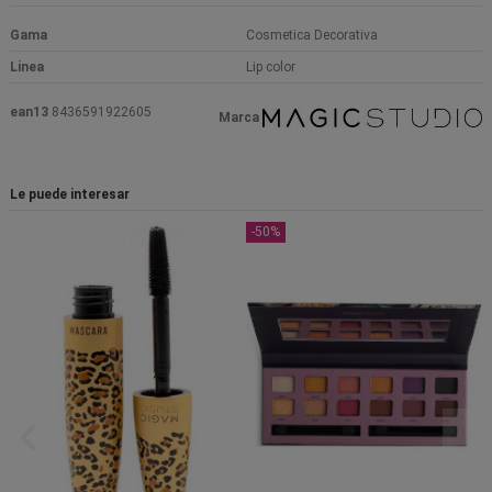
Gama
Cosmetica Decorativa
Linea
Lip color
ean13
8436591922605
Marca
Le puede interesar
-50%