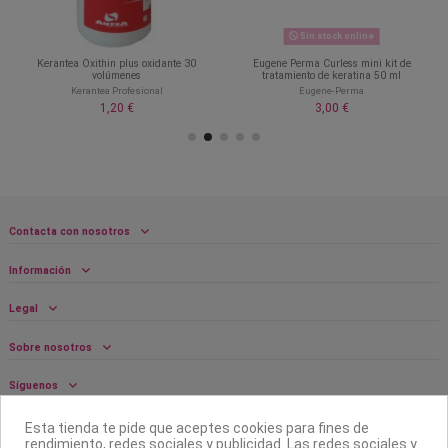
Sin stock online
Kerantea Oxithin plus oxidante 30
Eugene Perma Curless mini kit de
volúmenes
tratamiento de keratina 50 ml
Kerantea Profesional
Eugene-Perma
1,20 €
3,00 €
Contacta con nosotros
Información
Legal
Sobre nosotros
Síguenos
Boletín
Esta tienda te pide que aceptes cookies para fines de
rendimiento, redes sociales y publicidad. Las redes sociales y