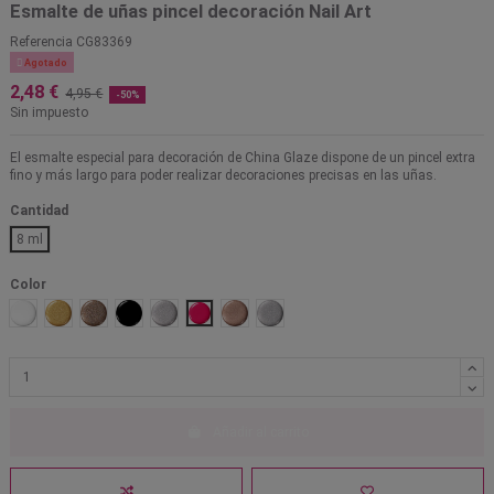
Esmalte de uñas pincel decoración Nail Art
Referencia
CG83369

Agotado
2,48 €
4,95 €
-50%
Sin impuesto
El esmalte especial para decoración de China Glaze dispone de un pincel extra
fino y más largo para poder realizar decoraciones precisas en las uñas.
Cantidad
8 ml
Color
Best in Snow
Brush Stroke Gold
Everyday Multicolor
Paint it Black
Pixelated Silver
Pop Art Pink
Van Gold Chrome
When in Chrome Silver
Añadir al carrito